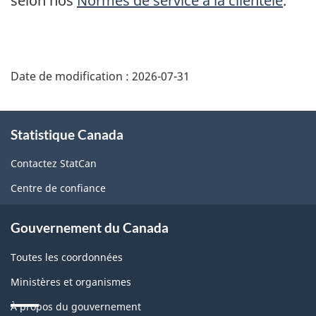
selon nos
Normes de service à la clientèle
.
Date de modification :
2026-07-31
À
Statistique Canada
propos
de
Contactez StatCan
ce
Centre de confiance
site
Gouvernement du Canada
Toutes les coordonnées
Ministères et organismes
À propos du gouvernement