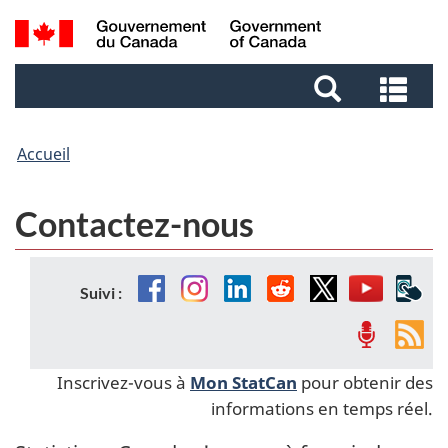
Aller
Aller
Passer
Recherche
au
au
à
et
contenu
pied
la
Rec
menus
principal
de
version
et
page
HTML
me
simplifiée
Accueil
Contactez-nous
Facebook
Instagram
Linkedin
Reddit
Twitter
YouTube
Appl
Suivi :
mob
Balados
Fils
de
Inscrivez-vous à
Mon StatCan
pour obtenir des
nou
informations en temps réel.