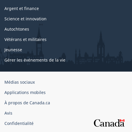
Argent et finance
Science et innovation
Autochtones
Vétérans et militaires
Jeunesse
Gérer les événements de la vie
Organisation
Médias sociaux
du
Applications mobiles
gouvernement
du
À propos de Canada.ca
Canada
Avis
Confidentialité