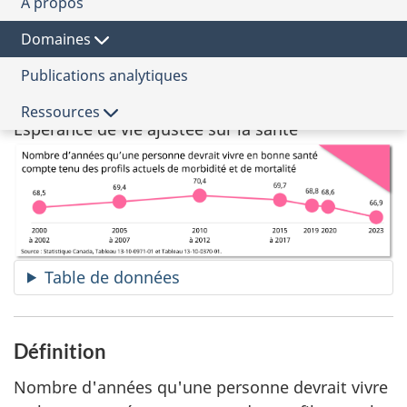
À propos
du
la
Cadre
Santé
qualité
de
Domaines
de
Sous-domaine
qualité
vie
de
Publications analytiques
Personnes en santé
vie
pour
Indicateur
Ressources
le
Espérance de vie ajustée sur la santé
Canada
Table de données
Définition
Nombre d'années qu'une personne devrait vivre