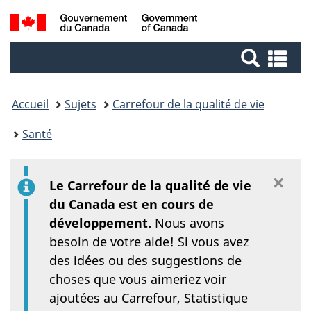
/
Passer
Passer
Recherche
Government
au
à
of
contenu
la
et
Re
Canada
principal
version
et
menus
HTML
me
simplifiée
Accueil
Sujets
Carrefour de la qualité de vie
Santé
×
Éc
Le Carrefour de la qualité de vie
du Canada est en cours de
développement.
Nous avons
besoin de votre aide! Si vous avez
des idées ou des suggestions de
choses que vous aimeriez voir
ajoutées au Carrefour, Statistique