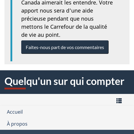
Canada aimerait les entendre. Votre
apport nous sera d'une aide
précieuse pendant que nous
mettons le Carrefour de la qualité
de vie au point.
Faites-nous part de vos commentaires
Quelqu'un sur qui compter
M
Accueil
-
Carrefour
Domaine
de
À propos
du
la
Cadre
Société
qualité