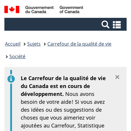
/
Passer
Passer
Passer
Recherche
Government
au
au
à
of
Gestionnaire
contenu
la
et
Re
Canada
des
principal
version
et
menus
Invitations
HTML
me
simplifiée
Accueil
Sujets
Carrefour de la qualité de vie
Société
×
Éc
Le Carrefour de la qualité de vie
du Canada est en cours de
développement.
Nous avons
besoin de votre aide! Si vous avez
des idées ou des suggestions de
choses que vous aimeriez voir
ajoutées au Carrefour, Statistique