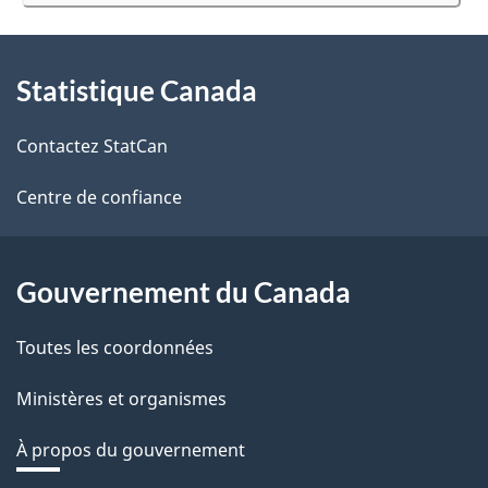
sondage.
À
Statistique Canada
propos
de
Contactez StatCan
ce
Centre de confiance
site
Gouvernement du Canada
Toutes les coordonnées
Ministères et organismes
À propos du gouvernement