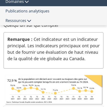
de
Domaines
de
Sous-domaine
qualité
vie
de
Publications analytiques
Cohésion sociale et rapports sociaux
vie
pour
Indicateur
Ressources
le
Quelqu'un sur qui compter
Canada
Remarque :
Cet indicateur est un indicateur
principal. Les indicateurs principaux ont pour
but de fournir une évaluation de haut niveau
de la qualité de vie globale au Canada.