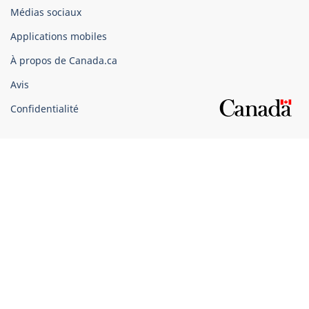
Organisation
Médias sociaux
du
Applications mobiles
gouvernement
du
À propos de Canada.ca
Canada
Avis
Confidentialité