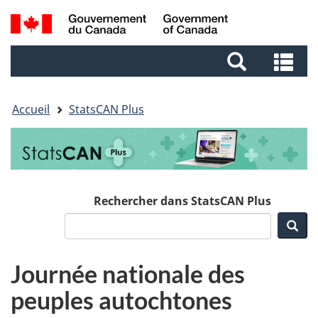
Aller
Aller
Passer
Recherche
au
au
à
et
contenu
pied
la
Re
menus
principal
de
version
et
page
HTML
me
simplifiée
Accueil
StatsCAN Plus
Rechercher dans StatsCAN Plus
Rec
Journée nationale des
peuples autochtones