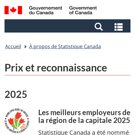
Aller
Aller
Passer
Recherche
au
au
à
et
contenu
pied
la
Rec
menus
principal
de
version
et
page
HTML
me
simplifiée
Accueil
À propos de Statistique Canada
Prix et reconnaissance
2025
Les meilleurs employeurs de
la région de la capitale 2025
Statistique Canada a été nommé