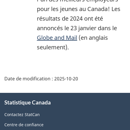
pour les jeunes au Canada! Les
résultats de 2024 ont été
annoncés le 23 janvier dans le
Globe and Mail
(en anglais
seulement).
Date de modification :
2025-10-20
À
Statistique Canada
propos
de
Contactez StatCan
ce
Centre de confiance
site