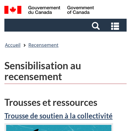
Aller
Aller
Passer
Recherche
au
au
à
et
contenu
pied
la
Rec
menus
principal
de
version
et
page
HTML
me
simplifiée
Accueil
Recensement
Sensibilisation au
recensement
Trousses et ressources
Trousse de soutien à la collectivité