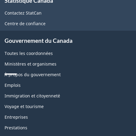
Statistique Canada
propos
de
Contactez StatCan
ce
Centre de confiance
site
Gouvernement du Canada
Toutes les coordonnées
Ministères et organismes
À propos du gouvernement
Thèmes
Emplois
et
sujets
Immigration et citoyenneté
Voyage et tourisme
Entreprises
Prestations