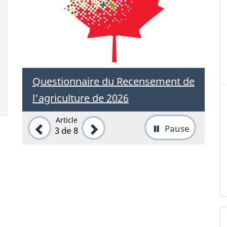
c
u
~
t
'
p
'
c
~
C
Questionnaire du Recensement de
~
'
'
l'agriculture de 2026
?
Article
>
Précédent
Suivant
Pause
-
3
de 8
Arrêter
la
rotation
d'onglet