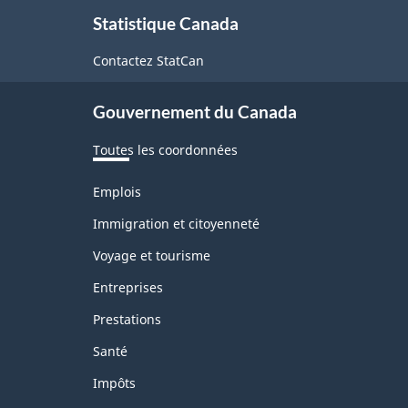
À
Statistique Canada
propos
de
Contactez StatCan
ce
Gouvernement du Canada
site
Toutes les coordonnées
Thèmes
Emplois
et
sujets
Immigration et citoyenneté
Voyage et tourisme
Entreprises
Prestations
Santé
Impôts