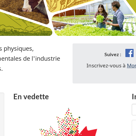
s physiques,
F
Suivez :
ntales de l'industrie
Inscrivez-vous à
Mon
.
En vedette
I
C
C
u
a
r
s
R
g
wi
g
a