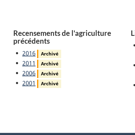
Recensements de l'agriculture
L
précédents
Archivé
2016
Archivé
-
Archivé
2011
Archivé
Centre
-
Archivé
2006
Archivé
de
Recensement
-
Archivé
2001
Archivé
Recensement
de
Recensement
-
de
l'agriculture
de
Recensement
l'agriculture
de
l'agriculture
de
de
de
l'agriculture
de