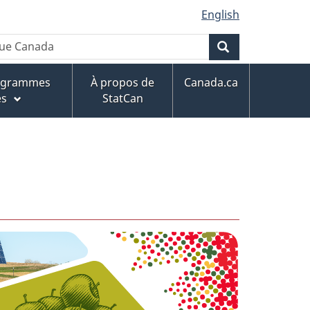
English
Rechercher
rogrammes
À propos de
Canada.ca
es
StatCan