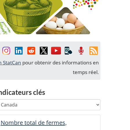
acebook
Instagram
Linkedin
Reddit
Twitter
YouTube
Applications
Balados
Fils
mobiles
de
 StatCan
pour obtenir des informations en
nouvelles
temps réel.
ndicateurs clés
hoisir
hanging
ne
ny
égion
election
égion
Nombre total de fermes,
éographique
ll
éographique
utomatically