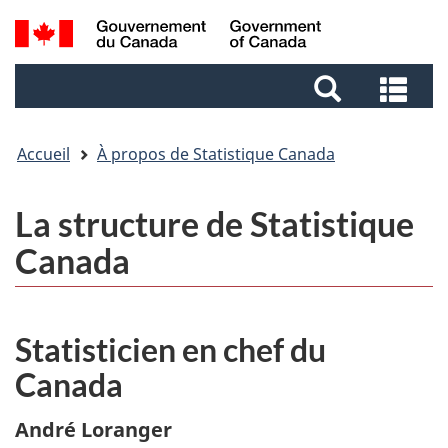
Aller
Aller
Passer
Recherche
au
au
à
et
contenu
pied
la
Rec
menus
principal
de
version
et
page
HTML
me
simplifiée
Accueil
À propos de Statistique Canada
La structure de Statistique
Canada
Statisticien en chef du
Canada
André Loranger