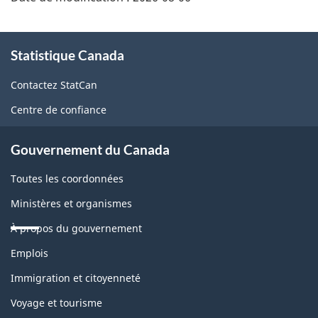
À
Statistique Canada
propos
de
Contactez StatCan
ce
Centre de confiance
site
Gouvernement du Canada
Toutes les coordonnées
Ministères et organismes
À propos du gouvernement
Thèmes
Emplois
et
sujets
Immigration et citoyenneté
Voyage et tourisme