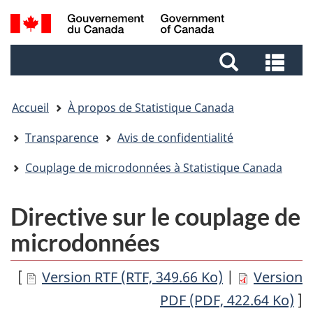
Aller
Aller
Passer
Recherche
au
au
à
et
contenu
pied
la
Rec
menus
principal
de
version
et
page
HTML
me
simplifiée
Accueil
À propos de Statistique Canada
Transparence
Avis de confidentialité
Couplage de microdonnées à Statistique Canada
Directive sur le couplage de
microdonnées
[
Version RTF (RTF, 349.66 Ko)
|
Version
PDF (PDF, 422.64 Ko)
]