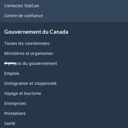
de
Contactez StatCan
ce
Centre de confiance
site
Gouvernement du Canada
Toutes les coordonnées
Ministères et organismes
À propos du gouvernement
Thèmes
Emplois
et
sujets
Immigration et citoyenneté
Voyage et tourisme
Entreprises
Prestations
Santé