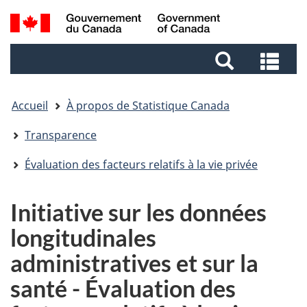
Aller
Aller
Passer
Recherche
au
au
à
et
contenu
pied
la
Rec
menus
principal
de
version
et
page
HTML
me
simplifiée
Accueil
À propos de Statistique Canada
Transparence
Évaluation des facteurs relatifs à la vie privée
Initiative sur les données
longitudinales
administratives et sur la
santé - Évaluation des