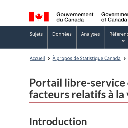
Sélection
WxT
de
Language
la
switcher
Menus
langue
Sujets
Données
Analyses
Référen
des
sujets
Accueil
À propos de Statistique Canada
Portail libre-servic
facteurs relatifs à la
Introduction