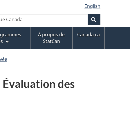
English
Rechercher
rogrammes
À propos de
Canada.ca
es
StatCan
ivée
- Évaluation des