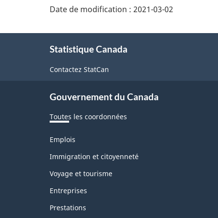
Date de modification :
2021-03-02
À
Statistique Canada
propos
de
Contactez StatCan
ce
Gouvernement du Canada
site
Toutes les coordonnées
Thèmes
Emplois
et
sujets
Immigration et citoyenneté
Voyage et tourisme
Entreprises
Prestations