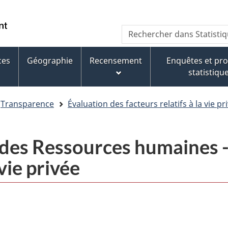
Aller
Aller
Passer
au
au
à
WxT
Rechercher
contenu
pied
la
dans
Search
principal
de
version
Statistique
page
HTML
ces
Géographie
Recensement
Enquêtes et p
form
Canada
simplifiée
statistiqu
Transparence
Évaluation des facteurs relatifs à la vie pr
e des Ressources humaines 
 vie privée