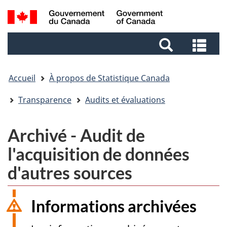
Aller
Aller
Passer
Recherche
au
au
à
et
contenu
pied
la
Rec
menus
principal
de
version
et
page
HTML
me
simplifiée
Accueil
À propos de Statistique Canada
Transparence
Audits et évaluations
Archivé - Audit de
l'acquisition de données
d'autres sources
Informations archivées