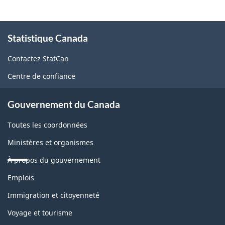
À
Statistique Canada
propos
de
Contactez StatCan
ce
Centre de confiance
site
Gouvernement du Canada
Toutes les coordonnées
Ministères et organismes
À propos du gouvernement
Thèmes
Emplois
et
sujets
Immigration et citoyenneté
Voyage et tourisme