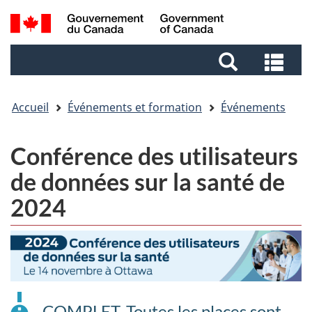
Aller
Aller
Passer
Recherche
au
au
à
et
contenu
pied
la
Rec
menus
principal
de
version
et
page
HTML
me
simplifiée
Accueil
Événements et formation
Événements
Conférence des utilisateurs
de données sur la santé de
2024
COMPLET. Toutes les places sont