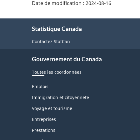
Date de modification :
2024-08-16
À
Statistique Canada
propos
de
Contactez StatCan
ce
Gouvernement du Canada
site
Toutes les coordonnées
Thèmes
Emplois
et
sujets
Immigration et citoyenneté
Voyage et tourisme
Entreprises
Prestations