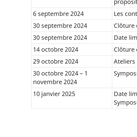
proposi
–
Symposium
6 septembre 2024
Les cont
International
30 septembre 2024
Clôture 
de 2024
30 septembre 2024
Date li
sur
14 octobre 2024
Clôture 
les
29 octobre 2024
Ateliers
questions
de
30 octobre 2024 – 1
Symposi
novembre 2024
méthodologie
10 janvier 2025
Date lim
Sympos