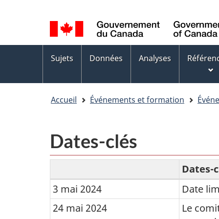
Sélection
WxT
de
Language
la
switcher
Menus
langue
Sujets
Données
Analyses
Référen
des
sujets
Accueil
Événements et formation
Évén
Dates-clés
Dates-c
3 mai 2024
Date li
Dates-
clés
24 mai 2024
Le comit