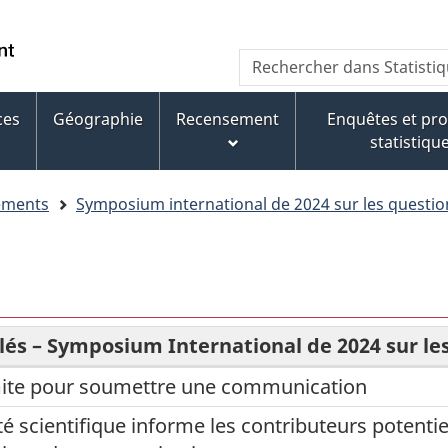
Aller
Aller
Passer
au
au
à
WxT
Rechercher
contenu
pied
la
dans
Search
principal
de
version
Statistique
page
HTML
ces
Géographie
Recensement
Enquêtes et p
form
Canada
simplifiée
statistiqu
ements
Symposium international de 2024 sur les questi
lés – Symposium International de 2024 sur l
mite pour soumettre une communication
é scientifique informe les contributeurs potenti