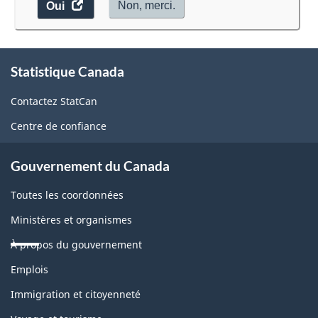
accéder
Non, merci.
Oui
au
sondage.
À
Statistique Canada
propos
de
Contactez StatCan
ce
Centre de confiance
site
Gouvernement du Canada
Toutes les coordonnées
Ministères et organismes
À propos du gouvernement
Thèmes
Emplois
et
sujets
Immigration et citoyenneté