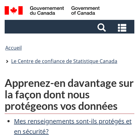
Passer
Aller
Aller
Passer
Recherche
au
au
au
à
et
Gestionnaire
contenu
pied
la
Rec
menus
des
principal
de
version
et
Invitations
page
HTML
me
simplifiée
Accueil
Le Centre de confiance de Statistique Canada
Apprenez-en davantage sur
la façon dont nous
protégeons vos données
Mes renseignements sont-ils protégés et
en sécurité?