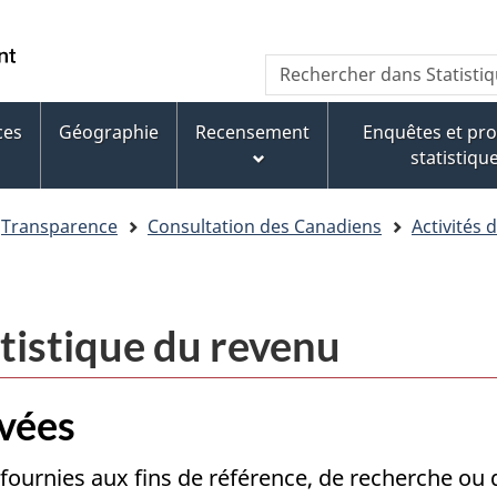
Aller
Aller
Passer
au
au
à
WxT
Rechercher
contenu
pied
la
dans
Search
principal
de
version
Statistique
page
HTML
ces
Géographie
Recensement
Enquêtes et p
form
Canada
simplifiée
statistiqu
Transparence
Consultation des Canadiens
Activités 
tistique du revenu
ivées
fournies aux fins de référence, de recherche ou