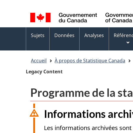
Sélection
WxT
de
Language
la
switcher
Menus
langue
Sujets
Données
Analyses
Référen
des
sujets
Accueil
À propos de Statistique Canada
Legacy Content
Programme de la sta
Informations arch
Les informations archivées sont 