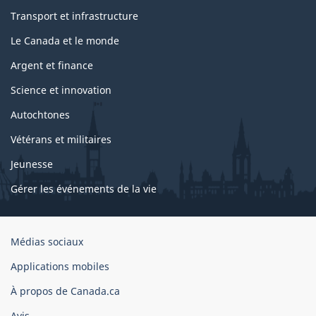
Transport et infrastructure
Le Canada et le monde
Argent et finance
Science et innovation
Autochtones
Vétérans et militaires
Jeunesse
Gérer les événements de la vie
Organisation
Médias sociaux
du
Applications mobiles
gouvernement
du
À propos de Canada.ca
Canada
Avis