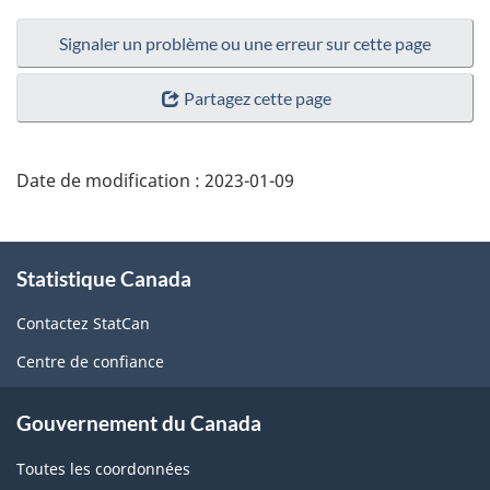
Signaler un problème ou une erreur sur cette page
Partagez cette page
Date de modification :
2023-01-09
À
Statistique Canada
propos
de
Contactez StatCan
ce
Centre de confiance
site
Gouvernement du Canada
Toutes les coordonnées