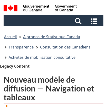
Aller
Aller
Passer
Recherche
au
au
à
et
contenu
pied
la
Rec
menus
principal
de
version
et
page
HTML
me
simplifiée
Accueil
À propos de Statistique Canada
Transparence
Consultation des Canadiens
Activités de mobilisation consultative
Legacy Content
Nouveau modèle de
diffusion — Navigation et
tableaux