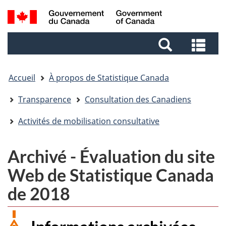
Aller
Aller
Passer
Recherche
au
au
à
et
contenu
pied
la
Rec
menus
principal
de
version
et
page
HTML
me
simplifiée
Accueil
À propos de Statistique Canada
Transparence
Consultation des Canadiens
Activités de mobilisation consultative
Archivé - Évaluation du site
Web de Statistique Canada
de 2018