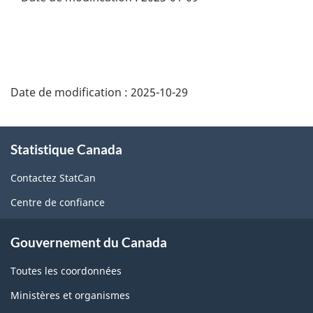
Date de modification :
2025-10-29
À
Statistique Canada
propos
de
Contactez StatCan
ce
Centre de confiance
site
Gouvernement du Canada
Toutes les coordonnées
Ministères et organismes