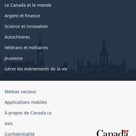
Le Canada et le monde
Argent et finance
Science et innovation
Autochtones
Vétérans et militaires
Jeunesse
Gérer les événements de la vie
Organisation
Médias sociaux
du
Applications mobiles
gouvernement
du
À propos de Canada.ca
Canada
Avis
Confidentialité