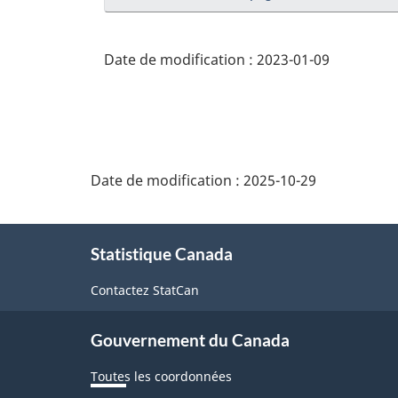
Date de modification :
2023-01-09
Date de modification :
2025-10-29
À
Statistique Canada
propos
de
Contactez StatCan
ce
Gouvernement du Canada
site
Toutes les coordonnées