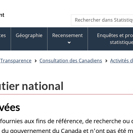
Aller
Aller
Passer
au
au
à
WxT
Rechercher
contenu
pied
la
dans
Search
principal
de
version
Statistique
page
HTML
ces
Géographie
Recensement
Enquêtes et p
form
Canada
simplifiée
statistiqu
Transparence
Consultation des Canadiens
Activités 
tier national
ivées
fournies aux fins de référence, de recherche ou
 du gouvernement du Canada et n'ont pas été mod