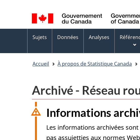
Sélection
WxT
de
Language
la
switcher
Menus
langue
Sujets
Données
Analyses
Référen
des
sujets
Accueil
À propos de Statistique Canada
Archivé - Réseau rou
Informations arch
Les informations archivées sont 
pas assujetties aux normes Web