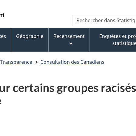
Aller
Aller
Passer
au
au
à
WxT
Rechercher
contenu
pied
la
dans
Search
principal
de
version
Statistique
page
HTML
ces
Géographie
Recensement
Enquêtes et p
form
Canada
simplifiée
statistiqu
Transparence
Consultation des Canadiens
our certains groupes racisé
e