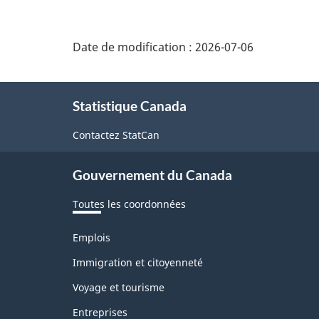
Date de modification :
2026-07-06
À
Statistique Canada
propos
de
Contactez StatCan
ce
Gouvernement du Canada
site
Toutes les coordonnées
Thèmes
Emplois
et
sujets
Immigration et citoyenneté
Voyage et tourisme
Entreprises