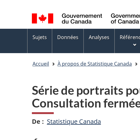
Sélection
WxT
de
Language
la
switcher
Menus
langue
Sujets
Données
Analyses
Référen
des
sujets
Accueil
À propos de Statistique Canada
Série de portraits p
Consultation fermé
De
Statistique Canada