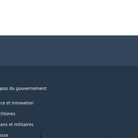
opos du gouvernement
nce et innovation
chtones
ans et militaires
esse