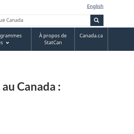
English
Rechercher
rogrammes
À propos de
Canada.ca
es
StatCan
s au Canada :