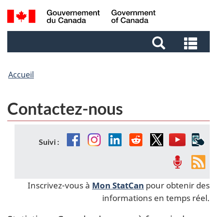
Aller
Aller
Passer
Recherche
au
au
à
et
contenu
pied
la
Rec
menus
principal
de
version
et
page
HTML
me
simplifiée
Accueil
Contactez-nous
Facebook
Instagram
Linkedin
Reddit
Twitter
YouTube
Appl
Suivi :
mob
Balados
Fils
de
Inscrivez-vous à
Mon StatCan
pour obtenir des
nou
informations en temps réel.