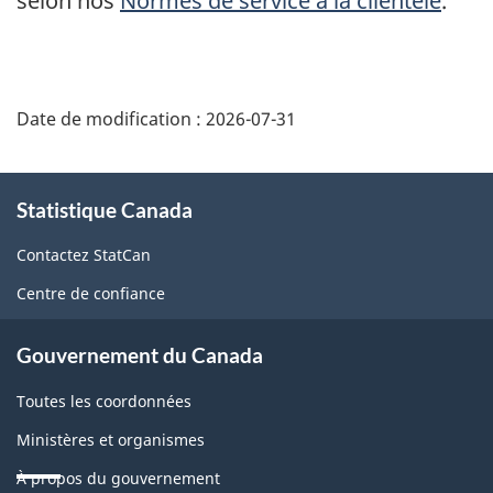
selon nos
Normes de service à la clientèle
.
Date de modification :
2026-07-31
À
Statistique Canada
propos
de
Contactez StatCan
ce
Centre de confiance
site
Gouvernement du Canada
Toutes les coordonnées
Ministères et organismes
À propos du gouvernement