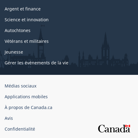
Argent et finance
Science et innovation
Autochtones
Vétérans et militaires
Jeunesse
Gérer les événements de la vie
Organisation
Médias sociaux
du
Applications mobiles
gouvernement
du
À propos de Canada.ca
Canada
Avis
Confidentialité