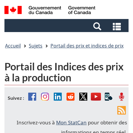
Aller
Aller
Passer
Recherche
au
au
à
et
contenu
pied
la
Rec
menus
principal
de
version
et
page
HTML
me
simplifiée
Accueil
Sujets
Portail des prix et indices de prix
Portail des Indices des prix
à la production
Facebook
Instagram
Linkedin
Reddit
Twitter
YouTube
Applicat
Bal
Suivez :
mobiles
Fils
de
Inscrivez-vous à
Mon StatCan
pour obtenir des
nou
informations en temps réel.