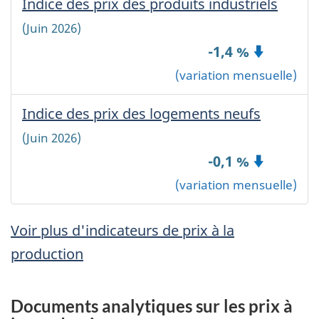
Indice des prix des produits industriels
-
géographique
will
géographique
automatically
Cana
(Juin 2026)
choisie:
update
~
-1,4 %
the
'
page
(variation mensuelle)
'
content.
~
Indice des prix des logements neufs
-
Canada
Canada
(Juin 2026)
~
'
';
-0,1 %
?
(variation mensuelle)
>
Voir plus d'indicateurs de prix à la
production
Documents analytiques sur les prix à