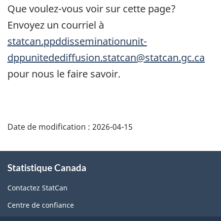
Que voulez-vous voir sur cette page?
Envoyez un courriel à
statcan.ppddisseminationunit-
dppunitedediffusion.statcan@statcan.gc.ca
pour nous le faire savoir.
Date de modification :
2026-04-15
À
Statistique Canada
propos
de
Contactez StatCan
ce
Centre de confiance
site