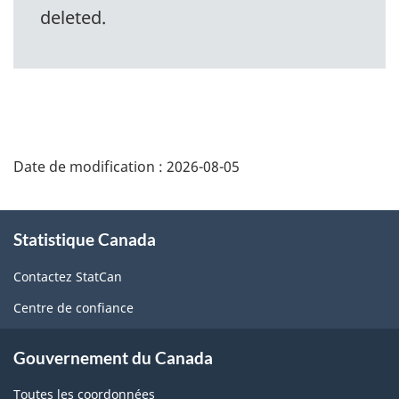
deleted.
Date de modification :
2026-08-05
À
propos
Statistique Canada
de
ce
Contactez StatCan
site
Centre de confiance
Gouvernement du Canada
Toutes les coordonnées