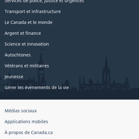
Services de police, justice et urgences
Transport et infrastructure
Le Canada et le monde
Argent et finance
Science et innovation
Autochtones
Vétérans et militaires
Jeunesse
Gérer les événements de la vie
Organisation
Médias sociaux
du
Applications mobiles
gouvernement
du
À propos de Canada.ca
Canada