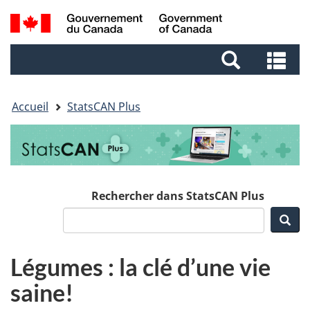
Aller
Aller
Passer
Recherche
au
au
à
et
contenu
pied
la
Re
menus
principal
de
version
et
page
HTML
me
simplifiée
Accueil
StatsCAN Plus
Rechercher dans StatsCAN Plus
Rec
Légumes : la clé d’une vie
saine!