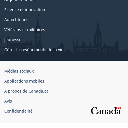
Science et innovation
Autochtones
Vétérans et militaires
Jeunesse
Gérer les événements de la vie
Organisation
Médias sociaux
du
Applications mobiles
gouvernement
du
À propos de Canada.ca
Canada
Avis
Confidentialité