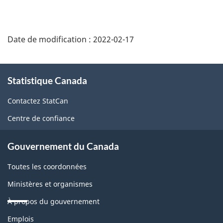
Date de modification :
2022-02-17
À
Statistique Canada
propos
de
Contactez StatCan
ce
Centre de confiance
site
Gouvernement du Canada
Toutes les coordonnées
Ministères et organismes
À propos du gouvernement
Thèmes
Emplois