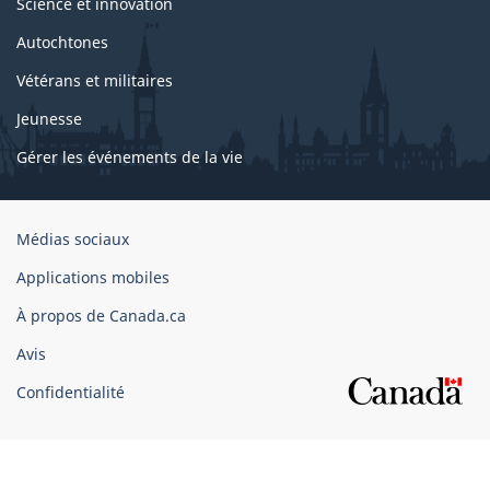
Science et innovation
Autochtones
Vétérans et militaires
Jeunesse
Gérer les événements de la vie
Organisation
Médias sociaux
du
Applications mobiles
gouvernement
du
À propos de Canada.ca
Canada
Avis
Confidentialité