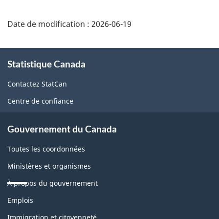
Date de modification :
2026-06-19
À
Statistique Canada
propos
de
Contactez StatCan
ce
Centre de confiance
site
Gouvernement du Canada
Toutes les coordonnées
Ministères et organismes
À propos du gouvernement
Thèmes
Emplois
et
sujets
Immigration et citoyenneté