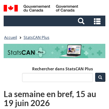
Aller
Aller
Passer
Recherche
au
au
à
et
contenu
pied
la
Re
menus
principal
de
version
et
page
HTML
me
simplifiée
Accueil
StatsCAN Plus
Rechercher dans StatsCAN Plus
Rec
La semaine en bref, 15 au
19 juin 2026