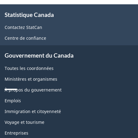
sondage.
À
Statistique Canada
propos
de
Contactez StatCan
ce
Centre de confiance
site
Gouvernement du Canada
Toutes les coordonnées
Ministères et organismes
À propos du gouvernement
Thèmes
Emplois
et
sujets
Immigration et citoyenneté
Voyage et tourisme
Entreprises