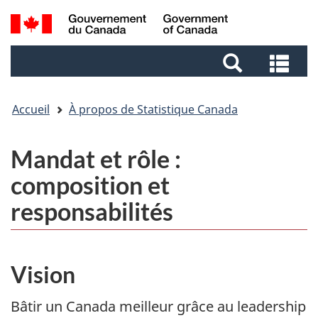
Passer
Aller
Aller
Passer
Recherche
au
au
au
à
et
Gestionnaire
contenu
pied
la
Rec
menus
des
principal
de
version
et
Invitations
page
HTML
me
simplifiée
Accueil
À propos de Statistique Canada
Mandat et rôle :
composition et
responsabilités
Vision
Bâtir un Canada meilleur grâce au leadership