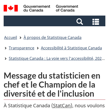
Aller
Aller
Passer
Recherche
au
au
à
et
contenu
pied
la
Rec
menus
principal
de
version
et
page
HTML
me
simplifiée
Accueil
À propos de Statistique Canada
Transparence
Accessibilité à Statistique Canada
Statistique Canada : La voie vers l'accessibilité, 2023-2025
Message du statisticien en
chef et le Champion de la
diversité et de l'inclusion
À Statistique Canada (
StatCan
), nous voulons