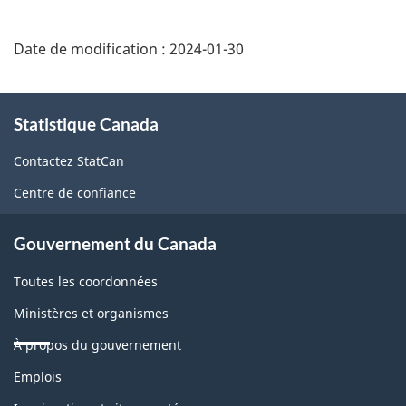
Date de modification :
2024-01-30
À
Statistique Canada
propos
de
Contactez StatCan
ce
Centre de confiance
site
Gouvernement du Canada
Toutes les coordonnées
Ministères et organismes
À propos du gouvernement
Thèmes
Emplois
et