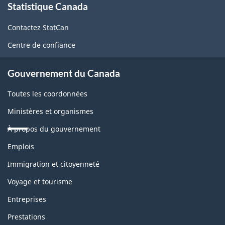
Statistique Canada
propos
de
Contactez StatCan
ce
Centre de confiance
site
Gouvernement du Canada
Toutes les coordonnées
Ministères et organismes
À propos du gouvernement
Thèmes
Emplois
et
sujets
Immigration et citoyenneté
Voyage et tourisme
Entreprises
Prestations