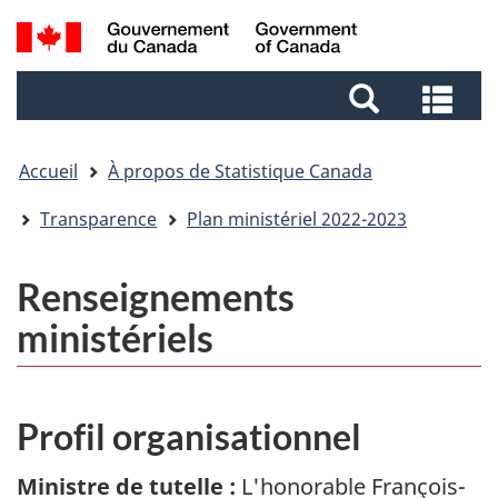
Aller
Aller
Passer
Recherche
au
au
à
et
contenu
pied
la
Rec
menus
principal
de
version
et
page
HTML
me
simplifiée
Accueil
À propos de Statistique Canada
Transparence
Plan ministériel 2022-2023
Renseignements
ministériels
Profil organisationnel
Ministre de tutelle :
L'honorable François-