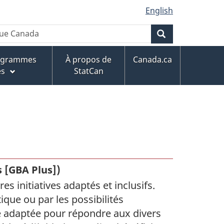
English
Rechercher
rogrammes
À propos de
Canada.ca
es
StatCan
 [GBA Plus])
es initiatives adaptés et inclusifs.
que ou par les possibilités
tre adaptée pour répondre aux divers