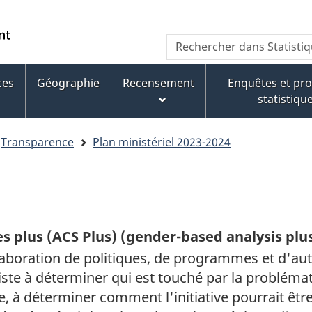
Aller
Aller
Passer
au
au
à
WxT
Rechercher
contenu
pied
la
dans
Search
principal
de
version
Statistique
page
HTML
ces
Géographie
Recensement
Enquêtes et p
form
Canada
simplifiée
statistiqu
Transparence
Plan ministériel 2023-2024
s plus (ACS Plus) (
gender-based analysis plus
élaboration de politiques, de programmes et d'autr
ste à déterminer qui est touché par la problémati
ive, à déterminer comment l'initiative pourrait ê