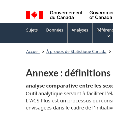
Sélection
WxT
de
Language
la
switcher
Menus
langue
Sujets
Données
Analyses
Référen
des
sujets
Accueil
À propos de Statistique Canada
Annexe : définitions
analyse comparative entre les sexe
Outil analytique servant à faciliter l'
L'ACS Plus est un processus qui consi
envisagées dans le cadre de l'initiat