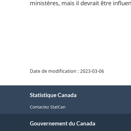
ministères, mais il devrait être infl
Date de modification :
2023-03-06
À
Statistique Canada
propos
de
Contactez StatCan
ce
Gouvernement du Canada
site