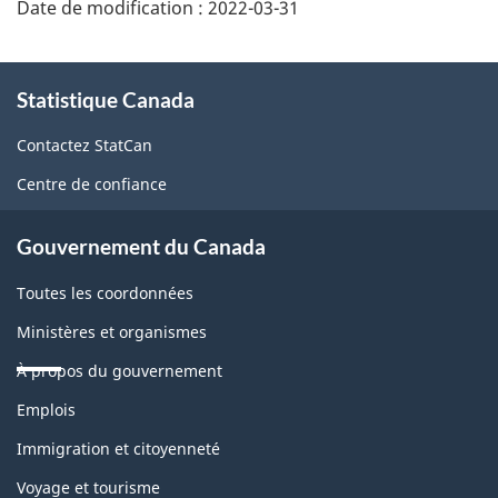
Date de modification :
2022-03-31
À
Statistique Canada
propos
de
Contactez StatCan
ce
Centre de confiance
site
Gouvernement du Canada
Toutes les coordonnées
Ministères et organismes
À propos du gouvernement
Thèmes
Emplois
et
sujets
Immigration et citoyenneté
Voyage et tourisme