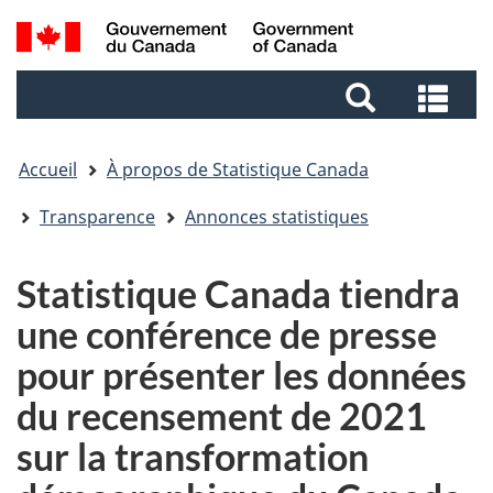
Aller
Aller
Passer
Recherche
au
au
à
et
contenu
pied
la
Rec
menus
principal
de
version
et
page
HTML
me
simplifiée
Accueil
À propos de Statistique Canada
Transparence
Annonces statistiques
Statistique Canada tiendra
une conférence de presse
pour présenter les données
du recensement de 2021
sur la transformation