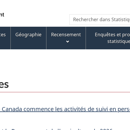
Aller
Aller
Passer
au
au
à
WxT
Rechercher
contenu
pied
la
dans
Search
principal
de
version
Statistique
page
HTML
ces
Géographie
Recensement
Enquêtes et p
form
Canada
simplifiée
statistiqu
es
e Canada commence les activités de suivi en per