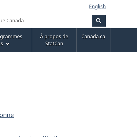
English
Rechercher
rogrammes
À propos de
Canada.ca
es
StatCan
sonne