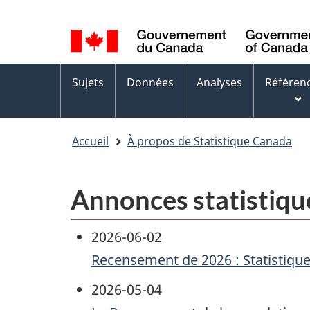
Sélection
WxT
de
Language
la
switcher
Menus
langue
Sujets
Données
Analyses
Référen
des
sujets
Accueil
À propos de Statistique Canada
Annonces statistiqu
2026-06-02
Recensement de 2026 : Statistiqu
2026-05-04