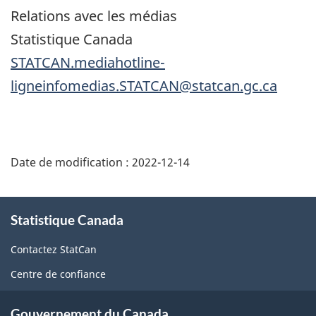
Relations avec les médias
Statistique Canada
STATCAN.mediahotline-
ligneinfomedias.STATCAN@statcan.gc.ca
Date de modification :
2022-12-14
À
Statistique Canada
propos
de
Contactez StatCan
ce
Centre de confiance
site
Gouvernement du Canada