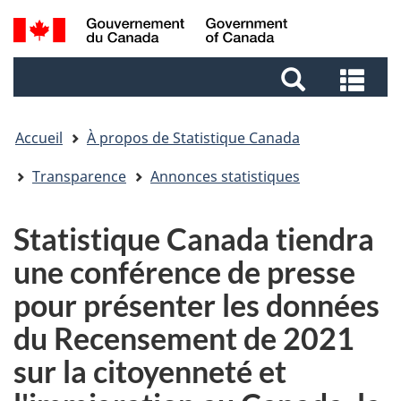
Aller
Aller
Passer
Recherche
au
au
à
et
contenu
pied
la
Rec
menus
principal
de
version
et
page
HTML
me
simplifiée
Accueil
À propos de Statistique Canada
Transparence
Annonces statistiques
Statistique Canada tiendra
une conférence de presse
pour présenter les données
du Recensement de 2021
sur la citoyenneté et