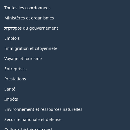
Toutes les coordonnées
Ministères et organismes
À propos du gouvernement
Thèmes
Emplois
et
sujets
Immigration et citoyenneté
Voyage et tourisme
Entreprises
Prestations
Santé
Impôts
Environnement et ressources naturelles
Sécurité nationale et défense
Culture, histoire et sport