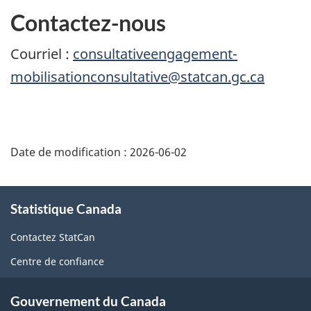
Contactez-nous
Courriel :
consultativeengagement-
mobilisationconsultative@statcan.gc.ca
Date de modification :
2026-06-02
À
Statistique Canada
propos
de
Contactez StatCan
ce
Centre de confiance
site
Gouvernement du Canada