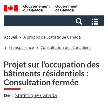
Aller
Aller
Passer
Recherche
au
au
à
et
contenu
pied
la
Rec
menus
principal
de
version
et
page
HTML
me
simplifiée
Accueil
À propos de Statistique Canada
Transparence
Consultation des Canadiens
Projet sur l'occupation des
bâtiments résidentiels :
Consultation fermée
De
Statistique Canada