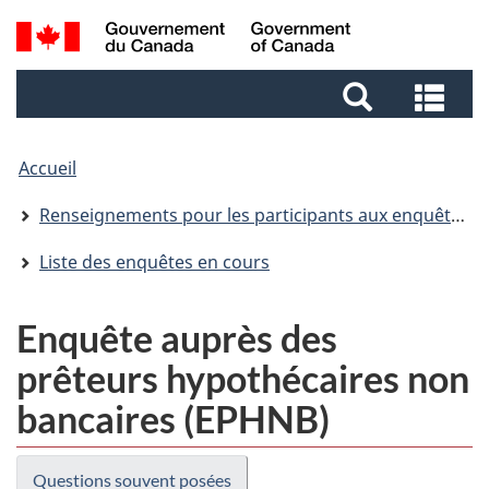
Aller
Aller
Passer
Recherche
au
au
à
et
contenu
pied
la
Rec
menus
principal
de
version
et
page
HTML
me
simplifiée
Accueil
Renseignements pour les participants aux enquêtes (RPE)
Liste des enquêtes en cours
Enquête auprès des
prêteurs hypothécaires non
bancaires (EPHNB)
Questions souvent posées