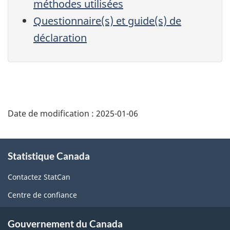
méthodes utilisées
Questionnaire(s) et guide(s) de
déclaration
Date de modification :
2025-01-06
À
Statistique Canada
propos
de
Contactez StatCan
ce
Centre de confiance
site
Gouvernement du Canada