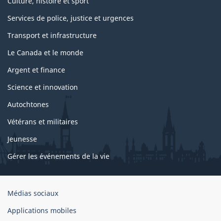
Culture, histoire et sport
Services de police, justice et urgences
Transport et infrastructure
Le Canada et le monde
Argent et finance
Science et innovation
Autochtones
Vétérans et militaires
Jeunesse
Gérer les événements de la vie
Organisation
Médias sociaux
du
Applications mobiles
gouvernement