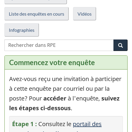
Liste des enquêtes en cours
Vidéos
Infographies
R
Rec
d
R
Commencez votre enquête
p
le
p
Avez-vous reçu une invitation à participer
a
à cette enquête par courriel ou par la
e
poste? Pour
accéder
à l'enquête,
suivez
les étapes ci-dessous
.
Étape 1 :
Consultez le
portail des