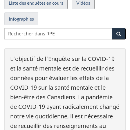
Liste des enquêtes en cours
Vidéos
Infographies
R
Rec
d
R
p
L'objectif de l'Enquête sur la COVID-19
le
p
et la santé mentale est de recueillir des
a
données pour évaluer les effets de la
e
COVID-19 sur la santé mentale et le
bien-être des Canadiens. La pandémie
de COVID-19 ayant radicalement changé
notre vie quotidienne, il est nécessaire
de recueillir des renseignements au