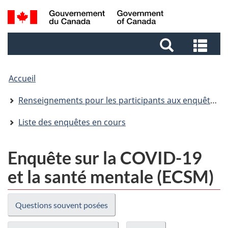
Passer
Aller
Aller
Passer
Recherche
au
au
au
à
et
Gestionnaire
contenu
pied
la
Rec
menus
des
principal
de
version
et
Invitations
page
HTML
me
simplifiée
Accueil
Renseignements pour les participants aux enquêtes (RPE)
Liste des enquêtes en cours
Enquête sur la COVID-19
et la santé mentale (ECSM)
Questions souvent posées