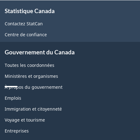
À
Statistique Canada
propos
de
Contactez StatCan
ce
Centre de confiance
site
Gouvernement du Canada
Toutes les coordonnées
Ministères et organismes
À propos du gouvernement
Thèmes
Emplois
et
sujets
Immigration et citoyenneté
Voyage et tourisme
Entreprises