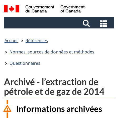
Aller
Aller
Passer
Recherche
au
au
à
et
contenu
pied
la
Rec
menus
principal
de
version
et
page
HTML
me
simplifiée
Accueil
Références
Normes, sources de données et méthodes
Questionnaires
Archivé - l’extraction de
pétrole et de gaz de 2014
Informations archivées