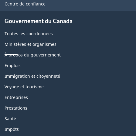
ce
Centre de confiance
site
Gouvernement du Canada
Toutes les coordonnées
Ministères et organismes
À propos du gouvernement
Thèmes
Emplois
et
sujets
Immigration et citoyenneté
Voyage et tourisme
Entreprises
Prestations
Santé
Impôts