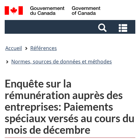
Passer
Aller
Aller
Passer
Recherche
au
au
au
à
et
Gestionnaire
contenu
pied
la
Rec
menus
des
principal
de
version
et
Invitations
page
HTML
me
simplifiée
Accueil
Références
Normes, sources de données et méthodes
Enquête sur la
rémunération auprès des
entreprises: Paiements
spéciaux versés au cours du
mois de décembre