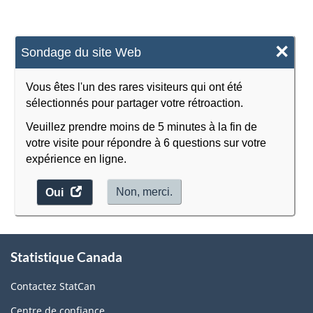
×
Sondage du site Web
Vous êtes l'un des rares visiteurs qui ont été
sélectionnés pour partager votre rétroaction.
Veuillez prendre moins de 5 minutes à la fin de
votre visite pour répondre à 6 questions sur votre
expérience en ligne.
accéder
Non, merci.
Oui
au
sondage.
À
Statistique Canada
propos
de
Contactez StatCan
ce
Centre de confiance