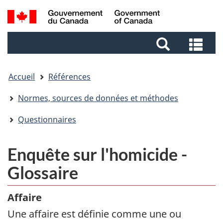
Passer
Aller
Aller
Passer
Recherche
au
au
au
à
et
Gestionnaire
contenu
pied
la
Rec
menus
des
principal
de
version
et
Invitations
page
HTML
me
simplifiée
Accueil
Références
Normes, sources de données et méthodes
Questionnaires
Enquête sur l'homicide -
Glossaire
Affaire
Une affaire est définie comme une ou