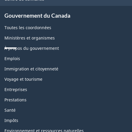
site
Gouvernement du Canada
Toutes les coordonnées
Ministères et organismes
À propos du gouvernement
Thèmes
Emplois
et
sujets
Immigration et citoyenneté
Voyage et tourisme
Entreprises
Prestations
Santé
Impôts
Environnement et ressources naturelles