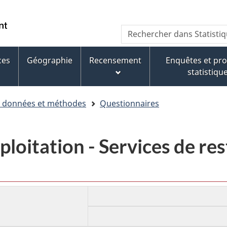
Aller
Aller
Passer
au
au
à
WxT
Rechercher
contenu
pied
la
dans
Search
principal
de
version
Statistique
page
HTML
ces
Géographie
Recensement
Enquêtes et p
form
Canada
simplifiée
statistiqu
e données et méthodes
Questionnaires
ploitation - Services de re