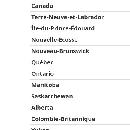
Canada
C.v.
pour
Terre-Neuve-et-Labrador
revenu
Île-du-Prince-Édouard
d'exploitation
Nouvelle-Écosse
-
Nouveau-Brunswick
Services
Québec
de
restauration
Ontario
et
Manitoba
débits
Saskatchewan
de
Alberta
boissons
Colombie-Britannique
-