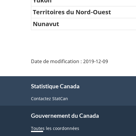
Yukon
2018
Territoires du Nord-Ouest
Nunavut
Date de modification :
2019-12-09
À
Statistique Canada
propos
de
Contactez StatCan
ce
Gouvernement du Canada
site
Toutes les coordonnées