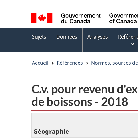
Sélection
WxT
de
Language
la
switcher
Menus
langue
Sujets
Données
Analyses
Référen
des
sujets
Accueil
Références
Normes, sources d
C.v. pour revenu d'ex
de boissons - 2018
Géographie