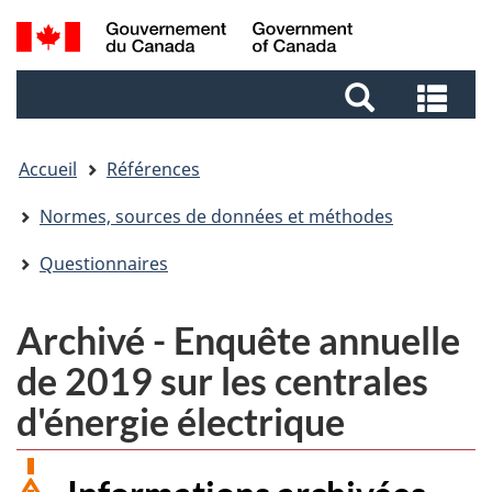
Aller
Aller
Passer
Recherche
au
au
à
et
contenu
pied
la
Rec
menus
principal
de
version
et
page
HTML
me
simplifiée
Accueil
Références
Normes, sources de données et méthodes
Questionnaires
Archivé - Enquête annuelle
de 2019 sur les centrales
d'énergie électrique