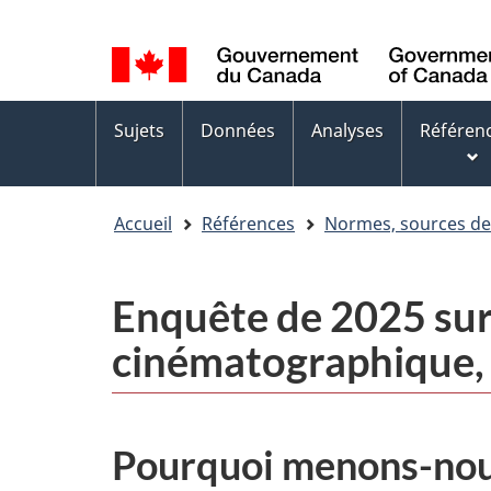
Sélection
WxT
de
Language
la
switcher
Menus
langue
Sujets
Données
Analyses
Référen
des
sujets
Accueil
Références
Normes, sources d
Enquête de 2025 sur 
cinématographique, t
Pourquoi menons-nou