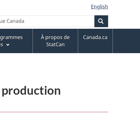
English
Rechercher
rogrammes
À propos de
Canada.ca
es
StatCan
: production