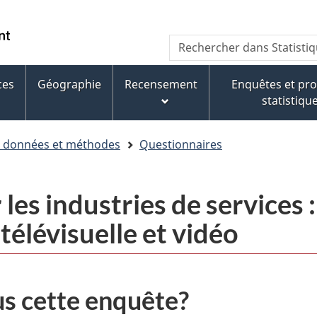
Aller
Aller
Passer
au
au
à
WxT
Rechercher
contenu
pied
la
dans
Search
principal
de
version
Statistique
page
HTML
ces
Géographie
Recensement
Enquêtes et p
form
Canada
simplifiée
statistiqu
e données et méthodes
Questionnaires
les industries de services 
élévisuelle et vidéo
s cette enquête?