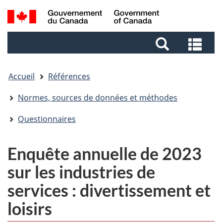
Aller
Aller
Passer
Recherche
au
au
à
et
contenu
pied
la
Rec
menus
principal
de
version
et
page
HTML
me
simplifiée
Accueil
Références
Normes, sources de données et méthodes
Questionnaires
Enquête annuelle de 2023
sur les industries de
services : divertissement et
loisirs