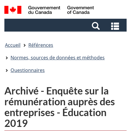
Aller
Aller
Passer
Recherche
au
au
à
et
contenu
pied
la
Rec
menus
principal
de
version
et
page
HTML
me
simplifiée
Accueil
Références
Normes, sources de données et méthodes
Questionnaires
Archivé - Enquête sur la
rémunération auprès des
entreprises - Éducation
2019