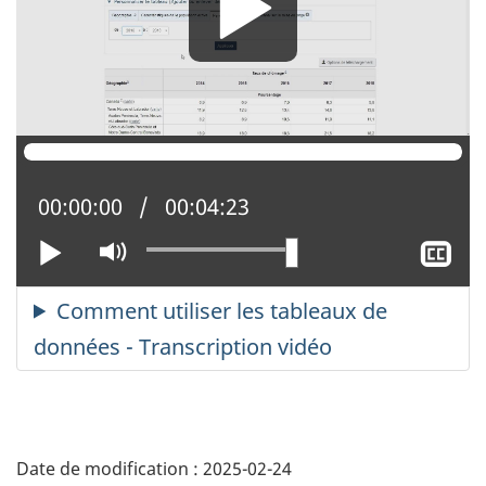
Position actuelle :
00:00:00
Temps total :
00:04:23
Lire
Activer
Af
le
le
mode
so
muet
tit
Date de modification :
2025-02-24