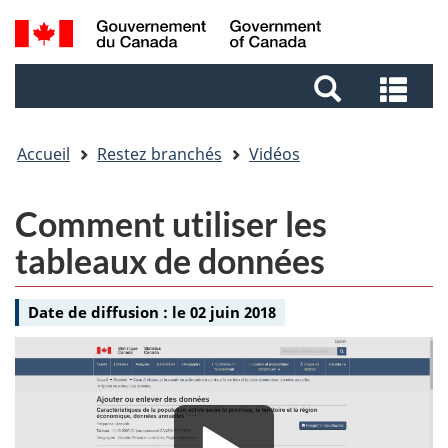
Aller
Aller
Passer
Recherche
au
au
à
et
contenu
pied
la
Rec
menus
principal
de
version
et
page
HTML
me
simplifiée
Accueil
Restez branchés
Vidéos
Vidéo
Comment utiliser les
-
tableaux de données
Date de diffusion :
le 02 juin 2018
Média
Média