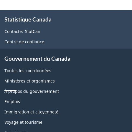
À
Statistique Canada
propos
de
Contactez StatCan
ce
Centre de confiance
site
Gouvernement du Canada
Toutes les coordonnées
Ministères et organismes
À propos du gouvernement
Thèmes
Emplois
et
sujets
Immigration et citoyenneté
Voyage et tourisme