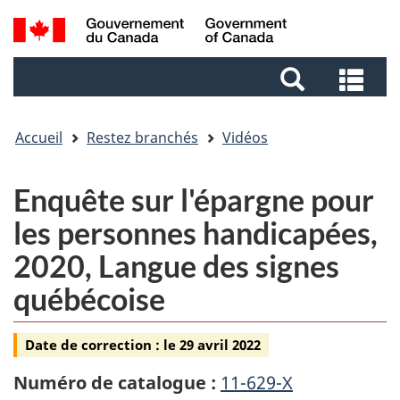
Aller
Aller
Passer
Recherche
au
au
à
et
contenu
pied
la
Rec
menus
principal
de
version
et
page
HTML
me
simplifiée
Accueil
Restez branchés
Vidéos
Vidéo
Enquête sur l'épargne pour
-
les personnes handicapées,
2020, Langue des signes
québécoise
Date de correction :
le 29 avril 2022
Numéro de catalogue :
11-629-X