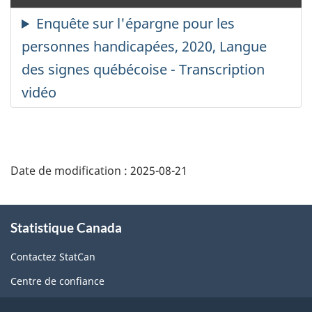
le
le
mode
so
muet
tit
Date de modification :
2025-08-21
À
Statistique Canada
propos
de
Contactez StatCan
ce
Centre de confiance
site