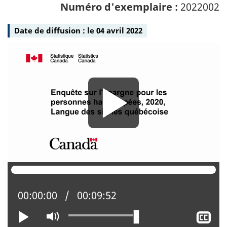
Numéro d'exemplaire :
2022002
Date de diffusion :
le 04 avril 2022
Média
Média
Position actuelle :
00:00:00
Temps total :
00:09:52
Lire
Activer
Af