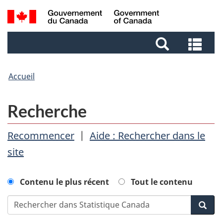
Aller
Aller
Passer
Recherche
au
au
à
et
contenu
pied
la
Rec
menus
principal
de
version
et
page
HTML
me
simplifiée
Accueil
Recherche
Recommencer
|
Aide : Rechercher dans le
site
Contenu le plus récent
Tout le contenu
Rechercher