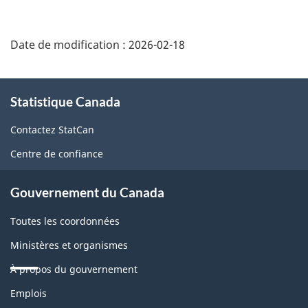
Date de modification :
2026-02-18
À
Statistique Canada
propos
de
Contactez StatCan
ce
Centre de confiance
site
Gouvernement du Canada
Toutes les coordonnées
Ministères et organismes
À propos du gouvernement
Thèmes
Emplois
et