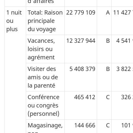
d'affaires
1 000)
1 nuit
Total: Raison
22 779 109
A
11 427
Sommaire
ou
principale
du
plus
du voyage
tableau
Vacances,
12 327 944
B
4 541
Le
loisirs ou
tableau
agrément
montre
Visiter des
5 408 379
B
3 822
les
amis ou de
résultats
la parenté
de
Conférence
465 412
C
326
C.V.
ou congrès
pour
(personnel)
les
Magasinage,
144 666
C
101