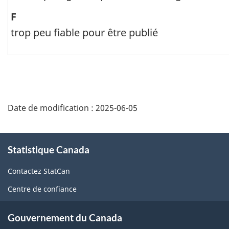
de
F
rangée)
trop peu fiable pour être publié
et
Raison
principale
du
Date de modification :
2025-06-05
voyage,
Pays
À
/
Statistique Canada
propos
région
de
Contactez StatCan
ce
des
Centre de confiance
site
dépenses
(Total,
Gouvernement du Canada