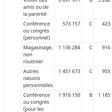
C.V.
amis ou de
pour
la parenté
les
Conférence
573 157
C
423
dépenses-
ou congrès
visites
(personnel)
selon
Magasinage,
1 136 284
C
916
la
non
durée
routinier
de
Autres
1 451 673
C
955
visite,
raisons
la
personnelles
raison
Conférence
1 916 150
B
1 185
principale
ou congrès
(pour les
du