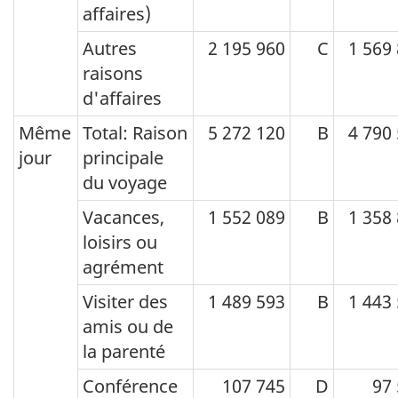
affaires)
voyage
Autres
2 195 960
C
1 569
et
raisons
le
d'affaires
pays
Même
Total: Raison
5 272 120
B
4 790
ou
jour
principale
région
du voyage
des
Vacances,
1 552 089
B
1 358
dépenses,
loisirs ou
incluant
agrément
les
Visiter des
1 489 593
B
1 443
dépenses
amis ou de
à
la parenté
l'origine
Conférence
107 745
D
97