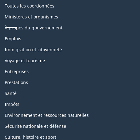
Canada,
Toutes les coordonnées
États-
Ministères et organismes
Unis,
À propos du gouvernement
À
Thèmes
Emplois
l'étranger)
et
sujets
Immigration et citoyenneté
calculées
Voyage et tourisme
selon
Entreprises
dépenses
Prestations
en
Santé
milliers
Impôts
de
dollars
Environnement et ressources naturelles
(x&1 000)
Sécurité nationale et défense
et
Culture, histoire et sport