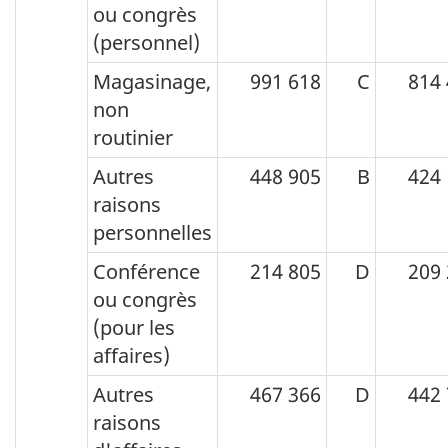
et
ou congrès
celles
(personnel)
pour
Magasinage,
991 618
C
814
le
non
transport
routinier
commercial
Autres
448 905
B
424
aérien
raisons
personnelles
au
Canada,
Conférence
214 805
D
209
ou congrès
en
(pour les
milliers
affaires)
de
Autres
467 366
D
442
dollars
raisons
(x