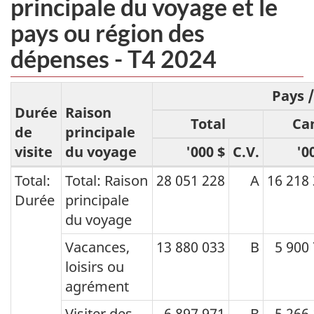
principale du voyage et le
pays ou région des
dépenses - T4 2024
Pays 
Durée
Raison
Total
Ca
de
principale
visite
du voyage
'000 $
C.V.
'0
Total:
Total: Raison
28 051 228
A
16 218
Enquête
Durée
principale
nationale
du voyage
sur
Vacances,
13 880 033
B
5 900
les
loisirs ou
voyages :
agrément
Les
Visiter des
6 897 971
B
5 266