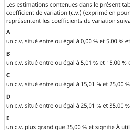
pays
Les estimations contenues dans le présent tabl
coefficient de variation (c.v.) (exprimé en po
ou
représentent les coefficients de variation suiva
région
A
des
un c.v. situé entre ou égal à 0,00 % et 5,00 % et
dépenses.
Les
B
données
un c.v. situé entre ou égal à 5,01 % et 15,00 % 
sont
C
présentées
un c.v. situé entre ou égal à 15,01 % et 25,00 %
selon
D
Durée
un c.v. situé entre ou égal à 25,01 % et 35,00 %
de
E
voyage
un c.v. plus grand que 35,00 % et signifie À ut
(titres