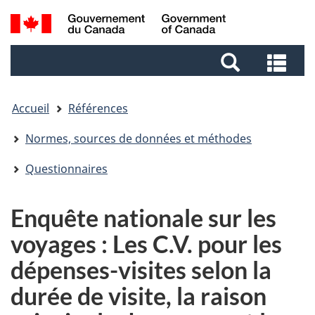
Aller
Aller
Passer
Recherche
au
au
à
et
contenu
pied
la
Rec
menus
principal
de
version
et
page
HTML
me
simplifiée
Accueil
Références
Normes, sources de données et méthodes
Questionnaires
Enquête nationale sur les
voyages : Les C.V. pour les
dépenses-visites selon la
durée de visite, la raison