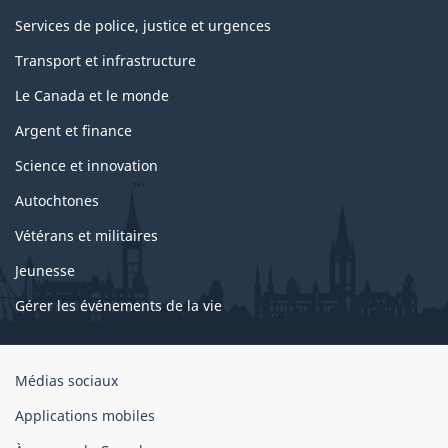
c.v
Services de police, justice et urgences
unités
Transport et infrastructure
de
Le Canada et le monde
mesure
Argent et finance
(figurant
Science et innovation
comme
Autochtones
en-
Vétérans et militaires
tête
Jeunesse
de
Gérer les événements de la vie
colonne).
Organisation
Médias sociaux
du
Applications mobiles
gouvernement
du