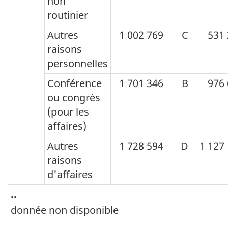
dépenses-
non
routinier
visites
selon
Autres
1 002 769
C
531
raisons
la
personnelles
durée
Conférence
1 701 346
B
976
de
ou congrès
visite,
(pour les
la
affaires)
raison
Autres
1 728 594
D
1 127
principale
raisons
du
d'affaires
voyage
..
et
donnée non disponible
le