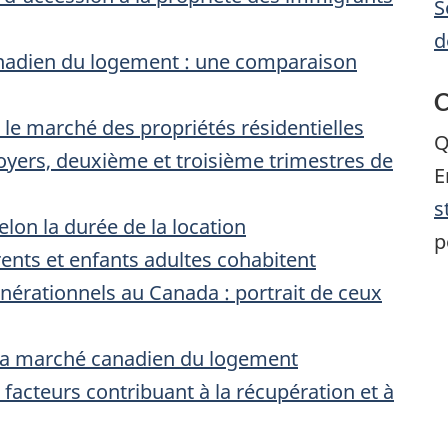
S
d
anadien du logement : une comparaison
C
le marché des propriétés résidentielles
Q
 loyers, deuxième et troisième trimestres de
E
s
elon la durée de la location
p
ents et enfants adultes cohabitent
rationnels au Canada : portrait de ceux
r la marché canadien du logement
 facteurs contribuant à la récupération et à