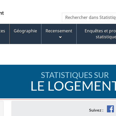
Aller
Aller
Passer
au
au
à
WxT
Rechercher
contenu
pied
la
dans
Search
principal
de
version
Statistique
page
HTML
ces
Géographie
Recensement
Enquêtes et p
form
Canada
simplifiée
statistiqu
STATISTIQUES SUR
LE LOGEMEN
F
Suivez :