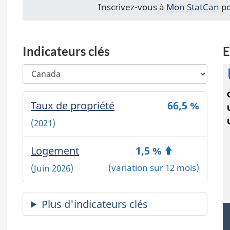
Inscrivez-vous à
Mon StatCan
po
Indicateurs clés
E
Choisir
Changing
une
any
région
selection
Région
Taux de propriété
-
66,5 %
géographique
will
géographique
automatically
Canada
(2021)
choisie:
update
~
the
'
Logement
-
1,5 %
page
'
content.
Canada
(variation sur 12 mois)
(Juin 2026)
~
Canada
~
'
';