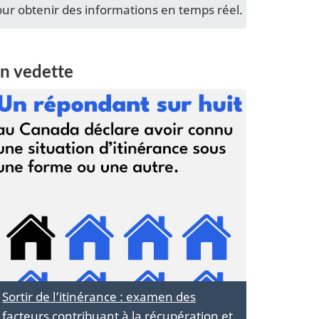
mobiles
de
ur obtenir des informations en temps réel.
nouvelles
n vedette
Sortir de l’itinérance : examen des
facteurs contribuant à la récupération et