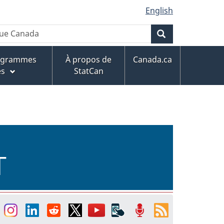
English
Rechercher
rogrammes
À propos de
Canada.ca
es
StatCan
T
acebook
Instagram
Linkedin
Reddit
Twitter
YouTube
Applications
Balados
Fils