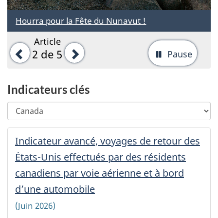
Hourra pour la Fête du Nunavut !
Article
Précédent
Suivant
2
de 5
Pause
-
Arrête
la
Indicateurs clés
rotati
Choisir
Changing
d'ong
une
any
région
selection
Région
Indicateur avancé, voyages de retour des
géographique
will
géographique
automatically
États-Unis effectués par des résidents
choisie:
update
~
canadiens par voie aérienne et à bord
the
'
page
d’une automobile
-
'
content.
Canada
(Juin 2026)
~