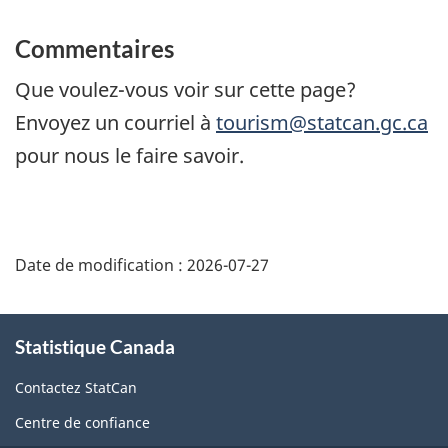
Commentaires
Que voulez-vous voir sur cette page?
Envoyez un courriel à
tourism@statcan.gc.ca
pour nous le faire savoir.
Date de modification :
2026-07-27
À
Statistique Canada
propos
de
Contactez StatCan
ce
Centre de confiance
site