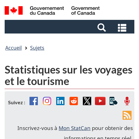
Aller
Aller
Passer
Recherche
au
au
à
et
contenu
pied
la
Rec
menus
principal
de
version
et
page
HTML
me
simplifiée
Accueil
Sujets
Statistiques sur les voyages
et le tourisme
Facebook
Instagram
Linkedin
Reddit
Twitter
YouTube
Applicat
Bal
Suivez :
mobiles
Fils
de
Inscrivez-vous à
Mon StatCan
pour obtenir des
nou
informations en temps réel.