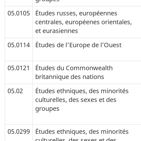
(titres
de
05.0105
Études russes, européennes
centrales, européenes orientales,
rangée)
et eurasiennes
et
titre
05.0114
Études de l'Europe de l’Ouest
CPE
canada
05.0121
Études du Commonwealth
2011
britannique des nations
et
05.02
Études ethniques, des minorités
titre
culturelles, des sexes et des
CPE
groupes
canada
2000(figurant
05.0299
Études ethniques, des minorités
comme
culturelles, des sexes et des