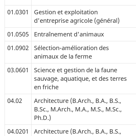
Sommaire
01.0301
Gestion et exploitation
du
d'entreprise agricole (général)
tableau
Le
01.0505
Entraînement d'animaux
tableau
01.0902
Sélection-amélioration des
montre
animaux de la ferme
les
03.0601
Science et gestion de la faune
résultats
sauvage, aquatique, et des terres
de
en friche
CPE
04.02
Architecture (B.Arch., B.A., B.S.,
Canada
B.Sc., M.Arch., M.A., M.S., M.Sc.,
2011
Ph.D.)
-
04.0201
Architecture (B.Arch., B.A., B.S.,
CPE