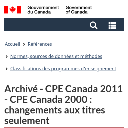
Aller
Aller
Passer
Recherche
au
au
à
et
contenu
pied
la
Rec
menus
principal
de
version
et
page
HTML
me
simplifiée
Accueil
Références
Normes, sources de données et méthodes
Classifications des programmes d'enseignement
Archivé - CPE Canada 2011
- CPE Canada 2000 :
changements aux titres
seulement