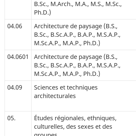
B.Sc., M.Arch., M.A., M.S., M.Sc.,
Canada
Ph.D.)
2000 :
04.06
Architecture de paysage (B.S.,
changements
B.Sc., B.Sc.A.P., B.A.P., M.S.A.P.,
aux
M.Sc.A.P., M.A.P., Ph.D.)
titres
04.0601
Architecture de paysage (B.S.,
seulement.
B.Sc., B.Sc.A.P., B.A.P., M.S.A.P.,
Les
M.Sc.A.P., M.A.P., Ph.D.)
données
sont
04.09
Sciences et techniques
architecturales
présentées
selon
code
05.
Études régionales, ethniques,
culturelles, des sexes et des
CPE
groupes