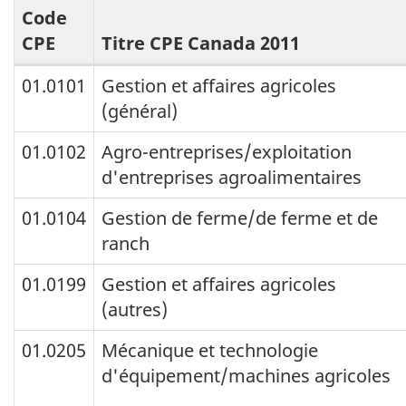
Archived
Code
Content
CPE
Titre CPE Canada 2011
CPE
01.0101
Gestion et affaires agricoles
(général)
Canada
2011
01.0102
Agro-entreprises/exploitation
-
d'entreprises agroalimentaires
CPE
01.0104
Gestion de ferme/de ferme et de
Canada
ranch
2000 :
01.0199
Gestion et affaires agricoles
changements
(autres)
aux
01.0205
Mécanique et technologie
titres
d'équipement/machines agricoles
seulement